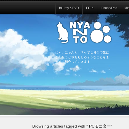
Blu-ray＆DVD
FF14
iPhone/iPad
Mi
にゃ、にゃんと！？ってな具合で気に
なったことやおもしろそうなことをま
とめて紹介していきます
Browsing articles tagged with "
PCモニター
"