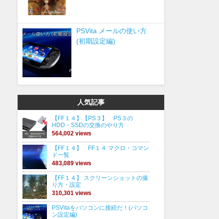
PSVita メールの使い方
(初期設定編)
人気記事
【FF１４】【PS３】 PS３の
HDD・SSDの交換のやり方
564,002 views
【FF１４】 FF１４ マクロ・コマン
ド一覧
483,089 views
【FF１４】 スクリーンショットの撮
り方・設定
310,301 views
PSVitaをパソコンに接続だ！(パソコ
ン設定編)