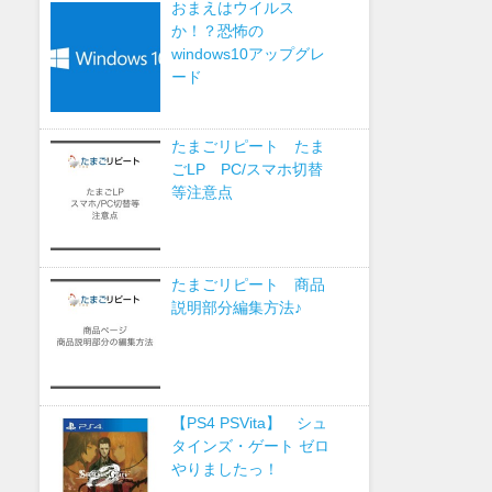
おまえはウイルス
か！？恐怖の
windows10アップグレ
ード
たまごリピート たま
ごLP PC/スマホ切替
等注意点
たまごリピート 商品
説明部分編集方法♪
【PS4 PSVita】 シュ
タインズ・ゲート ゼロ
やりましたっ！