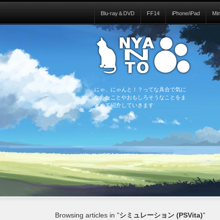
Blu-ray＆DVD
FF14
iPhone/iPad
Mi
にゃ、にゃんと！？ってな具合で気に
なったことやおもしろそうなことをま
とめて紹介していきます
Browsing articles in "
シミュレーション (PSVita)
"