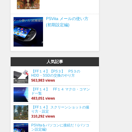
PSVita メールの使い方
(初期設定編)
人気記事
【FF１４】【PS３】 PS３の
HDD・SSDの交換のやり方
563,983 views
【FF１４】 FF１４ マクロ・コマン
ド一覧
483,051 views
【FF１４】 スクリーンショットの撮
り方・設定
310,292 views
PSVitaをパソコンに接続だ！(パソコ
ン設定編)