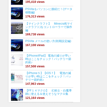
195,418 views
PSVitaをパソコンに接続だ！(データ
移動編)
176,313 views
【マインクラフト】 Minecraft(マイ
ンクラフト)をコントローラーで操作
編
169,738 views
PSVita メールの使い方(初期設定編)
167,108 views
【iPhone/iPad】 電池の減りが早い
時はここをチェック！バッテリー節
約術♪
157,508 views
【iPhone５】【iOS７】 電池の減
りが早い時はここをチェック！バッ
テリー節約術♪
147,963 views
【FF１４マクロ】 幻術士・白魔導
師に使える＆使えそうなマクロ集
121,164 views