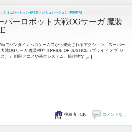
//
シミュレーション (PS3)
//
シミュレーション (PSVITA)
】 スーパーロボット大戦OGサーガ 魔装
CE
PSVitaでバンダイナムコゲームスから発売されるアクション「スーパー
戦OGサーガ 魔装機神III PRIDE OF JUSTICE（プライド オブ ジ
ス）」 戦闘アニメや基本システム、操作性な […]
投稿者 れあ
コメントなし