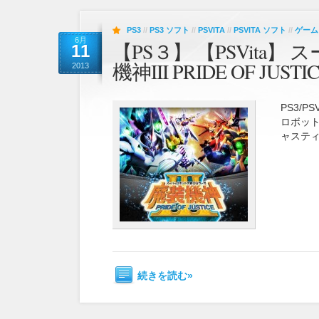
PS3
//
PS3 ソフト
//
PSVITA
//
PSVITA ソフト
//
ゲーム
6月
【PS３】 【PSVita
11
機神III PRIDE OF JUSTI
2013
PS3/
ロボット大
ャスティ
続きを読む»