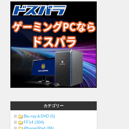
.
カテゴリー
Blu-ray＆DVD (5)
FF14 (304)
iPhone/iPad (86)