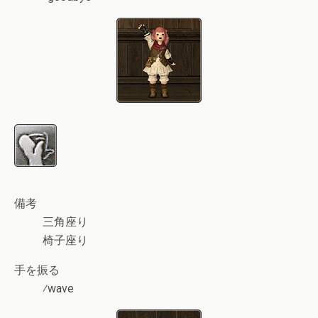
備考
三角座り
椅子座り
手を振る
⁄wave