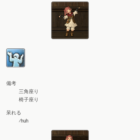
備考
三角座り
椅子座り
呆れる
⁄huh