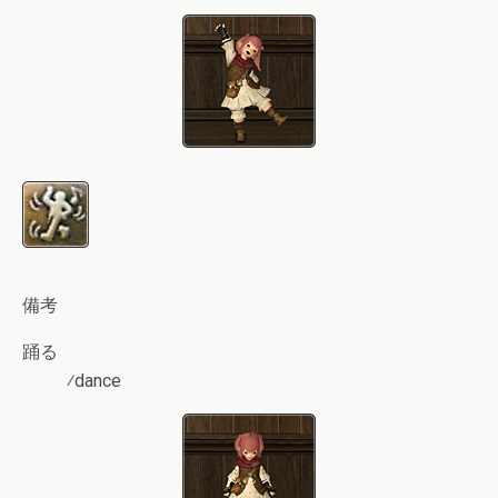
備考
踊る
⁄dance