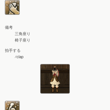
備考
三角座り
椅子座り
拍手する
⁄clap