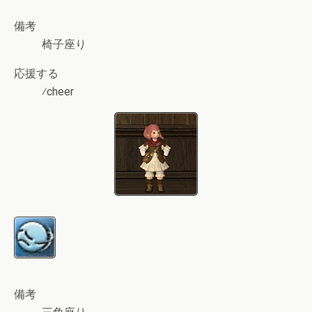
備考
椅子座り
応援する
⁄cheer
備考