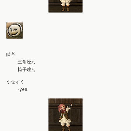
備考
三角座り
椅子座り
うなずく
⁄yes