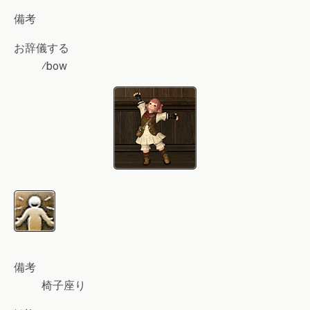
備考
お辞儀する
⁄bow
備考
椅子座り