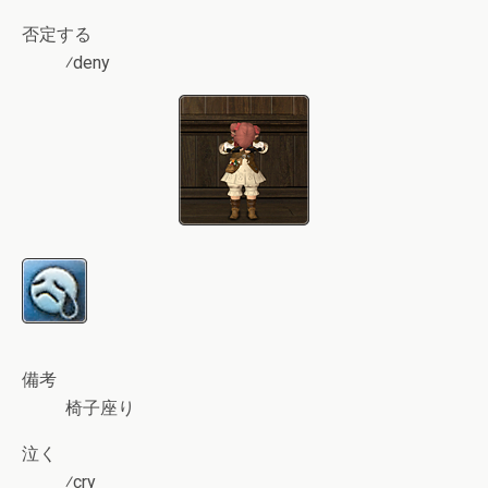
否定する
⁄deny
備考
椅子座り
泣く
⁄cry