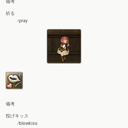
備考
祈る
⁄pray
備考
投げキッス
⁄blowkiss