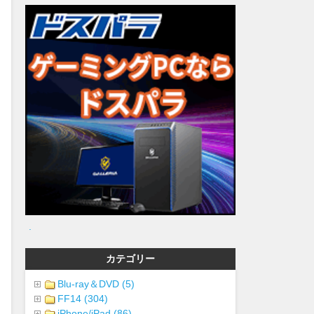
.
カテゴリー
Blu-ray＆DVD (5)
FF14 (304)
iPhone/iPad (86)