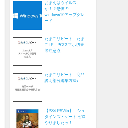
おまえはウイルス
か！？恐怖の
windows10アップグレ
ード
たまごリピート たま
ごLP PC/スマホ切替
等注意点
たまごリピート 商品
説明部分編集方法♪
【PS4 PSVita】 シュ
タインズ・ゲート ゼロ
やりましたっ！