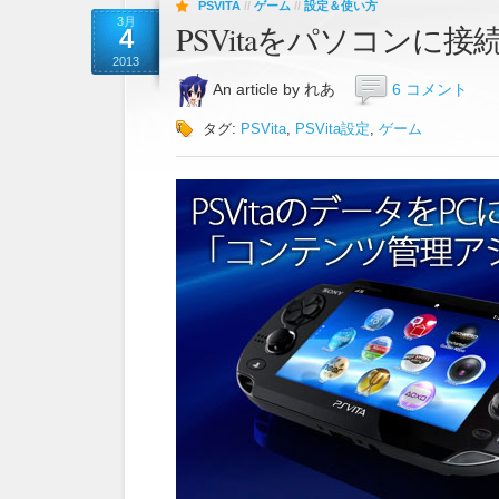
PSVITA
//
ゲーム
//
設定＆使い方
3月
PSVitaをパソコンに接
4
2013
An article by れあ
6 コメント
タグ:
PSVita
,
PSVita設定
,
ゲーム