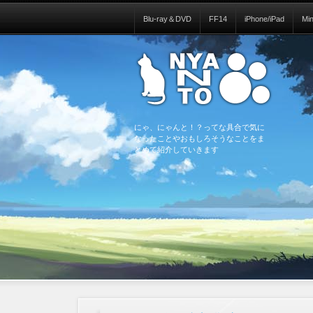
Blu-ray＆DVD
FF14
iPhone/iPad
Mi
にゃ、にゃんと！？ってな具合で気に
なったことやおもしろそうなことをま
とめて紹介していきます