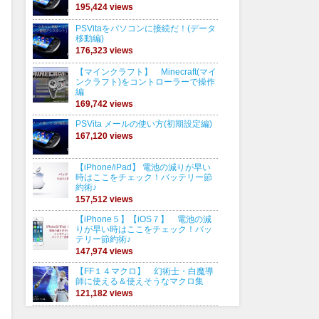
195,424 views
PSVitaをパソコンに接続だ！(データ
移動編)
176,323 views
【マインクラフト】 Minecraft(マイ
ンクラフト)をコントローラーで操作
編
169,742 views
PSVita メールの使い方(初期設定編)
167,120 views
【iPhone/iPad】 電池の減りが早い
時はここをチェック！バッテリー節
約術♪
157,512 views
【iPhone５】【iOS７】 電池の減
りが早い時はここをチェック！バッ
テリー節約術♪
147,974 views
【FF１４マクロ】 幻術士・白魔導
師に使える＆使えそうなマクロ集
121,182 views