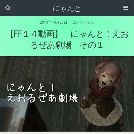
にゃんと
2013年10月25日 ↔ コメントなし
【FF１４動画】 にゃんと！えお
るぜあ劇場 その１