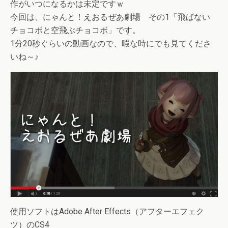
作がいつになるかは未定ですｗ
今回は、にゃんと！えおるぜあ劇場 その1「飛ばない
チョコボと空飛ぶチョコボ」です。
1分20秒ぐらいの動画なので、暇な時にでも見てくださ
いね～♪
使用ソフトはAdobe After Effects（アフターエフェク
ツ）のCS4