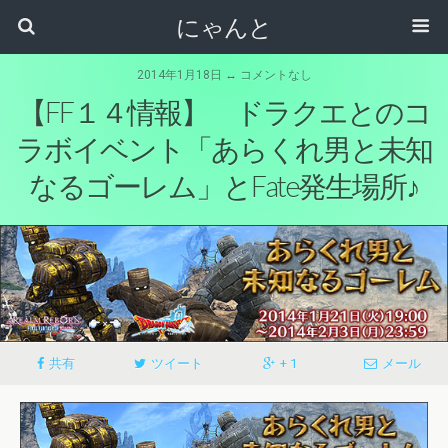
にゃんと
2014年1月18日 ↔ コメントなし
【FF１４情報】 ドラクエとのコ
ラボイベント「あらくれ男と未知
なるゴーレム」とFate発生場所♪
共有
ツイート
+ 1
メール