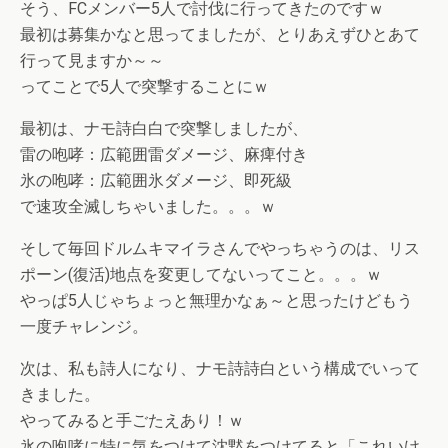
そう、FCメンバー5人で討伐に行ってきたのですｗ
最初は募集かなと思ってましたが、とりあえずひとあて
行って見ますか～～
ってことで5人で突撃することにｗ
最初は、ナモ詩白白で突撃しましたが、
雷の咆哮：広範囲雷ダメージ、麻痺付き
氷の咆哮：広範囲氷ダメージ、即死級
で速攻全滅しちゃいました。。。ｗ
そして毎回ドルムキマイラさんでやっちゃうのは、リス
ポーン(復活)地点を変更してないってこと。。。ｗ
やっぱ5人じゃちょっと無理かなぁ～と思ったけどもう
一度チャレンジ。
次は、私も詩人になり、ナモ詩詩白という構成でいって
きました。
やってみると手ごたえあり！ｗ
氷の咆哮に特に気をつけて沈黙をつけてると「これいけ