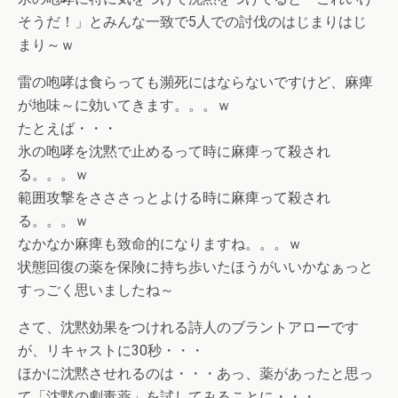
そうだ！」とみんな一致で5人での討伐のはじまりはじ
まり～ｗ
雷の咆哮は食らっても瀕死にはならないですけど、麻痺
が地味～に効いてきます。。。ｗ
たとえば・・・
氷の咆哮を沈黙で止めるって時に麻痺って殺され
る。。。ｗ
範囲攻撃をさささっとよける時に麻痺って殺され
る。。。ｗ
なかなか麻痺も致命的になりますね。。。ｗ
状態回復の薬を保険に持ち歩いたほうがいいかなぁっと
すっごく思いましたね～
さて、沈黙効果をつけれる詩人のブラントアローです
が、リキャストに30秒・・・
ほかに沈黙させれるのは・・・あっ、薬があったと思っ
て「沈黙の劇毒薬」を試してみることに・・・