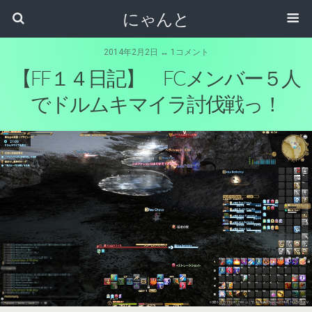
にゃんと
2014年2月2日 ↔ 1コメント
【FF１４日記】 FCメンバー５人
でドルムキマイラ討伐戦っ！