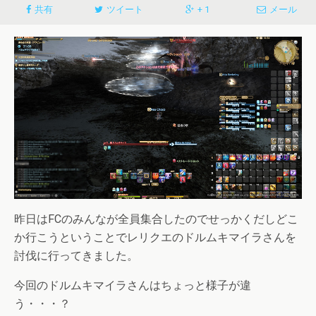
共有
ツイート
+ 1
メール
昨日はFCのみんなが全員集合したのでせっかくだしどこ
か行こうということでレリクエのドルムキマイラさんを
討伐に行ってきました。
今回のドルムキマイラさんはちょっと様子が違
う・・・？