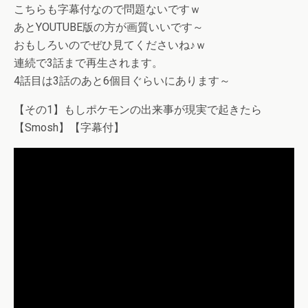
こちらも字幕付なので問題ないですｗ
あとYOUTUBE版の方が画質いいです～
おもしろいのでぜひ見てくださいね♪ｗ
連続で3話まで再生されます。
4話目は3話のあと6個目ぐらいにあります～
【その1】もしポケモンの出来事が現実で起きたら
【Smosh】【字幕付】