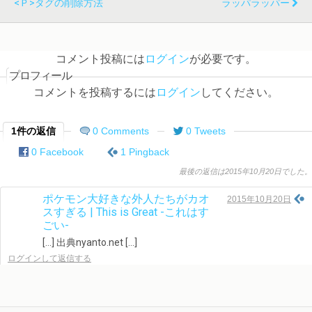
<ｐ>タグの削除方法
ラッパラッパー
コメント投稿には
ログイン
が必要です。
プロフィール
コメントを投稿するには
ログイン
してください。
1件の返信
0 Comments
0 Tweets
0 Facebook
1 Pingback
最後の返信は2015年10月20日でした。
ポケモン大好きな外人たちがカオ
2015年10月20日
スすぎる | This is Great -これはす
ごい-
[…] 出典nyanto.net […]
ログインして返信する