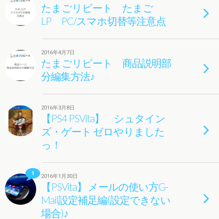
たまごリピート たまご
LP PC/スマホ切替等注意点
2016年4月7日
たまごリピート 商品説明部
分編集方法♪
2016年3月8日
【PS4 PSVita】 シュタイン
ズ・ゲート ゼロやりました
っ！
1
2016年1月30日
【PSVita】 メールの使い方G-
Mail設定補足編(設定できない
場合)♪