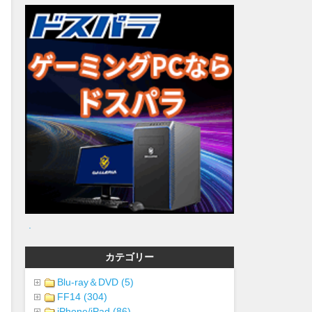
.
カテゴリー
Blu-ray＆DVD (5)
FF14 (304)
iPhone/iPad (86)