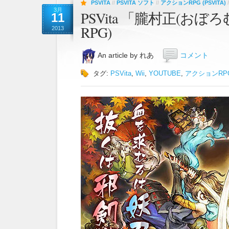
PSVITA
//
PSVITA ソフト
//
アクションRPG (PSVITA)
/
3月
PSVita 「朧村正(お
11
RPG)
2013
An article by れあ
コメント
タグ:
PSVita
,
Wii
,
YOUTUBE
,
アクションRPG (