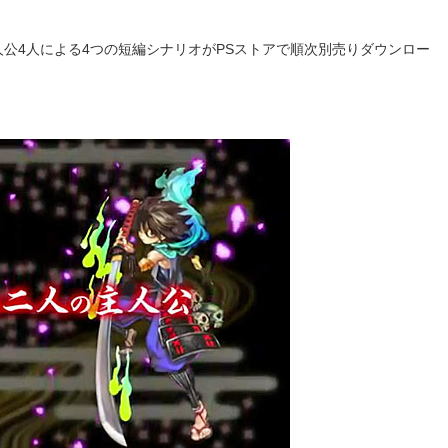
主人公4人による4つの短編シナリオがPSストアで順次別売りダウンロー