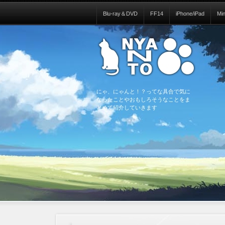
Blu-ray＆DVD
FF14
iPhone/iPad
Mi
にゃ、にゃんと！？ってな具合で気に
なったことやおもしろそうなことをま
とめて紹介していきます