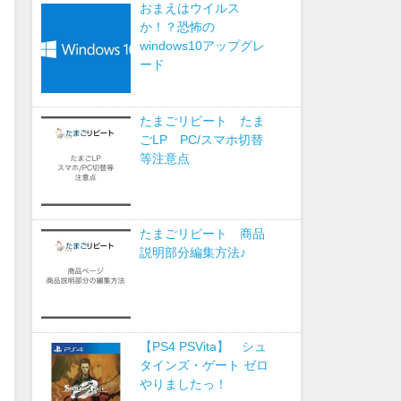
おまえはウイルス
か！？恐怖の
windows10アップグレ
ード
たまごリピート たま
ごLP PC/スマホ切替
等注意点
たまごリピート 商品
説明部分編集方法♪
【PS4 PSVita】 シュ
タインズ・ゲート ゼロ
やりましたっ！