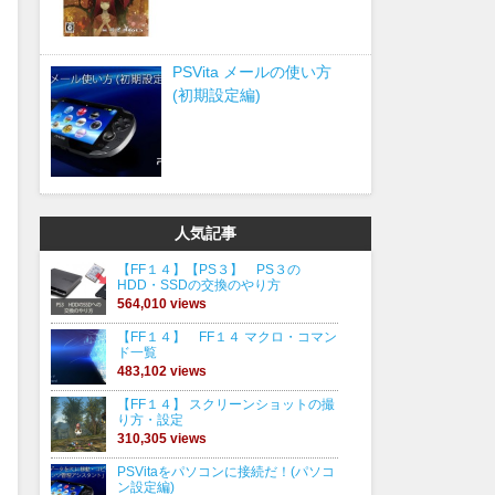
PSVita メールの使い方
(初期設定編)
人気記事
【FF１４】【PS３】 PS３の
HDD・SSDの交換のやり方
564,010 views
【FF１４】 FF１４ マクロ・コマン
ド一覧
483,102 views
【FF１４】 スクリーンショットの撮
り方・設定
310,305 views
PSVitaをパソコンに接続だ！(パソコ
ン設定編)