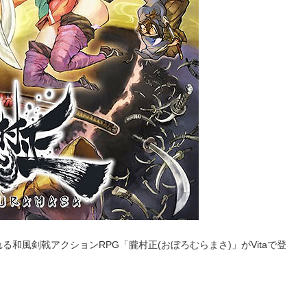
和風剣戟アクションRPG「朧村正(おぼろむらまさ)」がVitaで登