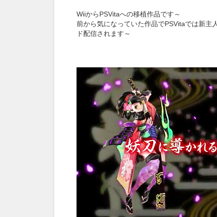
WiiからPSVitaへの移植作品です～
前から気になっていた作品でPSVitaでは新
ド配信されます～