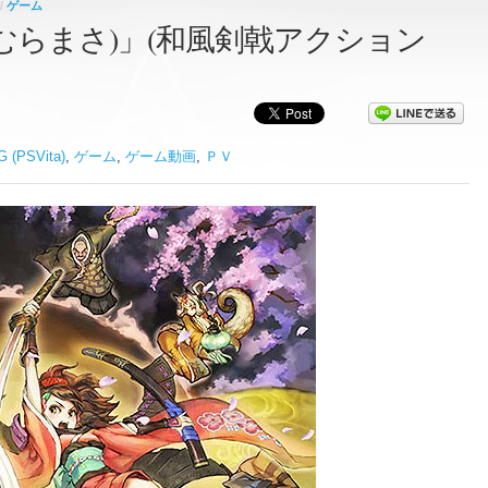
/
ゲーム
ぼろむらまさ)」(和風剣戟アクション
PSVita)
,
ゲーム
,
ゲーム動画
,
ＰＶ