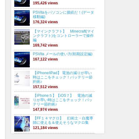
195,426 views
PSVitaをパソコンに接続だ！(データ
移動編)
176,324 views
【マインクラフト】 Minecraft(マイ
ンクラフト)をコントローラーで操作
編
169,742 views
PSVita メールの使い方(初期設定編)
167,122 views
【iPhone/iPad】 電池の減りが早い
時はここをチェック！バッテリー節
約術♪
157,512 views
【iPhone５】【iOS７】 電池の減
りが早い時はここをチェック！バッ
テリー節約術♪
147,974 views
【FF１４マクロ】 幻術士・白魔導
師に使える＆使えそうなマクロ集
121,184 views