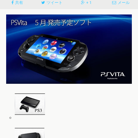
共有
ツイート
+ 1
メール