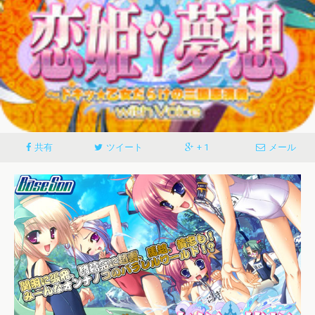
共有
ツイート
+ 1
メール