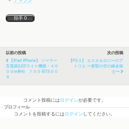
アマゾン
以前の投稿
次の投稿
【iPad IPhone】 ソーラー
【PS３】 エスカ＆ロジーのア
充電器(LEDライト機能・４０
トリエ 〜黄昏の空の錬金術
００mAH) ７００-BTS００
士〜
６
コメント投稿には
ログイン
が必要です。
プロフィール
コメントを投稿するには
ログイン
してください。