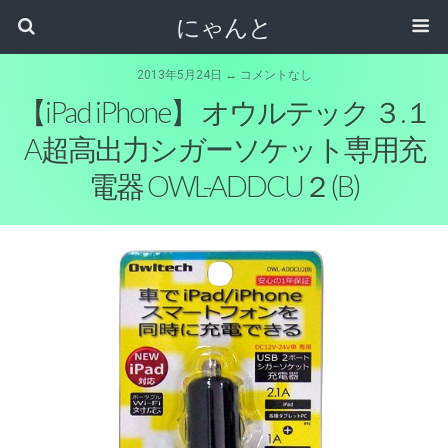
にゃんと
2013年5月24日 ↔ コメントなし
【iPad iPhone】 オウルテック ３.１
A超高出力シガーソケット専用充
電器 OWL-ADDCU２(B)