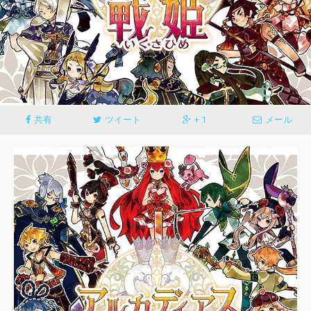
共有
ツイート
+ 1
メール