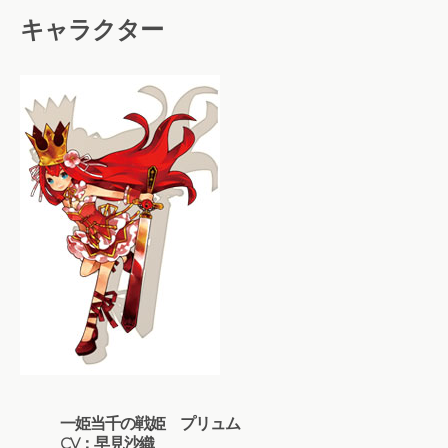
キャラクター
一姫当千の戦姫 プリュム
CV：早見沙織