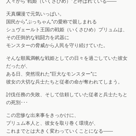
人々から”戦姫（いくさひめ）”と呼ばれている――
天真爛漫で元気いっぱい。
国民から“ぷっちゃん”の愛称で親しまれる
シュヴェールト王国の戦姫（いくさひめ）プリュムは、
その圧倒的な戦闘力を武器に
モンスターの脅威から人民を守り続けていた。
そんな順風満帆な戦姫としての日々を過ごしていた彼女
だったが、
ある日、突然現れた”巨大なモンスター”に
彼女の大切な兵士たちと従者の命が奪われてしまう。
討伐任務の失敗、そして信頼していた従者と兵士たちと
の死別･･･
この悲惨な出来事をきっかけに、
プリュム本人と、彼女を取り巻く環境が、
これまでとは大きく変わっていくことになる――