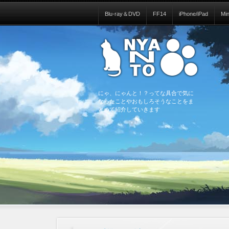
Blu-ray＆DVD
FF14
iPhone/iPad
Mi
にゃ、にゃんと！？ってな具合で気に
なったことやおもしろそうなことをま
とめて紹介していきます