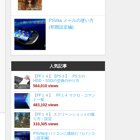
PSVita メールの使い方
(初期設定編)
人気記事
【FF１４】【PS３】 PS３の
HDD・SSDの交換のやり方
564,010 views
【FF１４】 FF１４ マクロ・コマン
ド一覧
483,102 views
【FF１４】 スクリーンショットの撮
り方・設定
310,305 views
PSVitaをパソコンに接続だ！(パソコ
ン設定編)