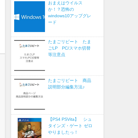
おまえはウイルス
か！？恐怖の
windows10アップグレ
ード
たまごリピート たま
ごLP PC/スマホ切替
等注意点
たまごリピート 商品
説明部分編集方法♪
【PS4 PSVita】 シュ
タインズ・ゲート ゼロ
やりましたっ！