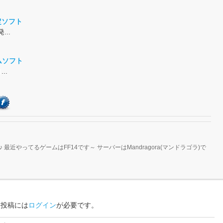
定ソフト
...
ムソフト
..
近やってるゲームはFF14です～ サーバーはMandragora(マンドラゴラ)で
ト投稿には
ログイン
が必要です。