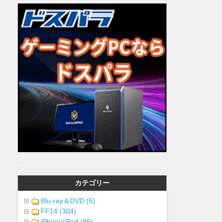
.
カテゴリー
Blu-ray＆DVD (5)
FF14 (304)
iPhone/iPad (86)