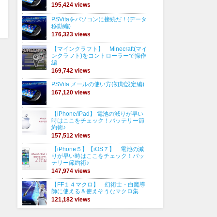
195,424 views
PSVitaをパソコンに接続だ！(データ
移動編)
176,323 views
【マインクラフト】 Minecraft(マイ
ンクラフト)をコントローラーで操作
編
169,742 views
PSVita メールの使い方(初期設定編)
167,120 views
【iPhone/iPad】 電池の減りが早い
時はここをチェック！バッテリー節
約術♪
157,512 views
【iPhone５】【iOS７】 電池の減
りが早い時はここをチェック！バッ
テリー節約術♪
147,974 views
【FF１４マクロ】 幻術士・白魔導
師に使える＆使えそうなマクロ集
121,182 views