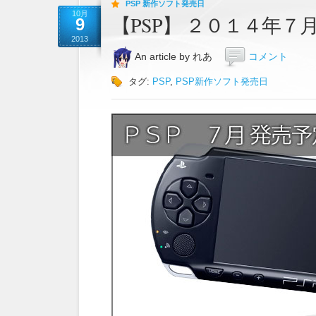
PSP 新作ソフト発売日
10月
【PSP】 ２０１４年
9
2013
An article by れあ
コメント
タグ:
PSP
,
PSP新作ソフト発売日