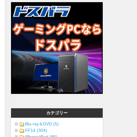
.
カテゴリー
Blu-ray＆DVD (5)
FF14 (304)
iPhone/iPad (86)