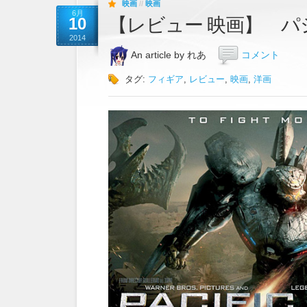
映画
//
映画
6月
【レビュー 映画】 
10
2014
An article by れあ
コメント
タグ:
フィギア
,
レビュー
,
映画
,
洋画