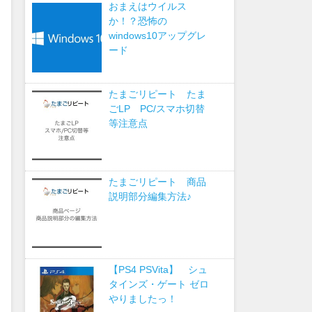
おまえはウイルス
か！？恐怖の
windows10アップグレ
ード
たまごリピート たま
ごLP PC/スマホ切替
等注意点
たまごリピート 商品
説明部分編集方法♪
【PS4 PSVita】 シュ
タインズ・ゲート ゼロ
やりましたっ！