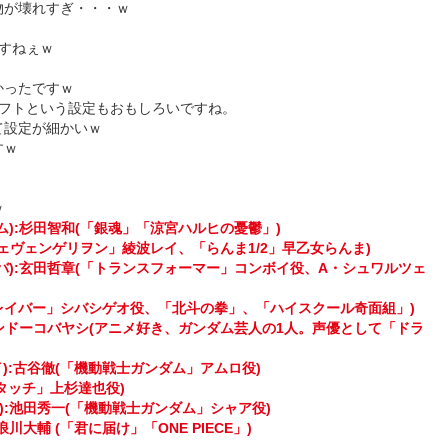
物が壊れすぎ・・・ｗ
ですねぇｗ
かったですｗ
リフトという設定もおもしろいですね。
て設定が細かいｗ
すｗ
ｗ
):杉田智和(「銀魂」「涼宮ハルヒの憂鬱」)
紀ェヴェンゲリヲン」綾波レイ、「らんま1/2」早乙女らんま)
バ):玄田哲章(「トランスフォーマー」コンボイ役、A・シュワルツェ
トレイバー」シバシゲオ役、「北斗の拳」、「ハイスクール奇面組」)
ケンドーコバヤシ(アニメ好き、ガンダム芸人の1人。声優として「ドラ
イ):古谷徹(「機動戦士ガンダム」アムロ役)
「タッチ」上杉達也役)
):池田秀一(「機動戦士ガンダム」シャア役)
大輔 (「君に届け」「ONE PIECE」)