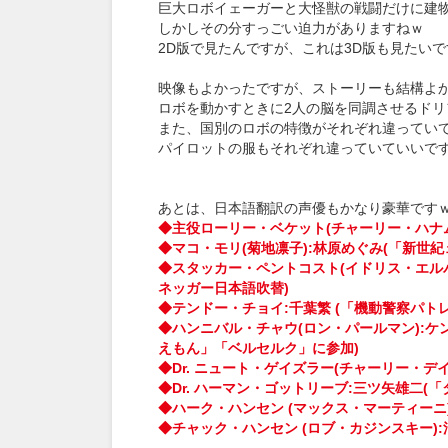
巨大ロボイェーガーと大怪獣の戦闘だけに建
しかしその分すっごい迫力がありますねｗ
2D版で見たんですが、これは3D版も見たい
映像もよかったですが、ストーリーも結構よ
ロボを動かすときに2人の脳を同調させるド
また、国別のロボの特徴がそれぞれ違ってい
パイロットの服もそれぞれ違っていていいで
あとは、日本語翻訳の声優もかなり豪華です
◆主役ローリー・ベケット(チャーリー・ハナム
◆マコ・モリ(菊地凛子):林原めぐみ(「新世
◆スタッカー・ペントコスト(イドリス・エル
ネッガー日本語吹替)
◆テンドー・チョイ:千葉繁 (「機動警察パ
◆ハンニバル・チャウ(ロン・パールマン):
えもん」「ベルセルク」に参加)
◆Dr. ニュート・ゲイズラー(チャーリー・デ
◆Dr. ハーマン・ゴットリーブ:三ツ矢雄二(
◆ハーク・ハンセン (マックス・マーティーニ
◆チャック・ハンセン (ロブ・カジンスキー):浪川