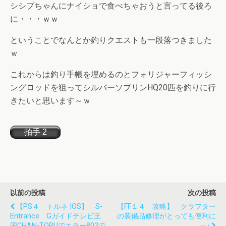
シシプちゃんにナイショで食べちゃおうと言ってる後ろ
に・・・ｗｗ
ということでなんとか釣りクエストも一段落つきました
ｗ
これからは釣り手帳を埋めるのとフォリジャーフィッシ
ングロッドを狙ってシルバーソブリンHQ20匹を釣りに行
きたいと思います～ｗ
以前の投稿
次の投稿
【PS４ トルネ IOS】 S-
【FF１４ 攻略】 クラフター
Entrance Gガイドテレビ王
の装備品修理がとっても便利に
国CHAN-TORUでエラー803で
～♪