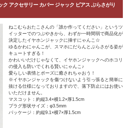
ジャック アクセサリー カバー ジャック ピアス ぶらさがり
ねこむらおたこさんの「誰か作ってください」というツ
イッターでのつぶやきから、わずか一時間弱で商品化が
決定したイヤホンジャックに挿すにゃんこ☆
ゆるかわにゃんこが、スマホにだらんとぶらさがる姿が
キュートすぎる！
かわいいだけじゃなくて、イヤホンジャックへのホコリ
の侵入も防いでくれる賢いにゃんこ♪
愛らしい表情とポーズに癒されちゃおう！
※イヤホンジャックを傷つけないよう引っ張ると簡単に
抜ける仕様になっておりますので、落下防止にはお使い
いただけません。
マスコット：約縦3.4×横1.2×厚1.5cm
プラグ形状サイズ：φ3.5mm
パッケージ：約縦9.1×横7×厚1.5cm