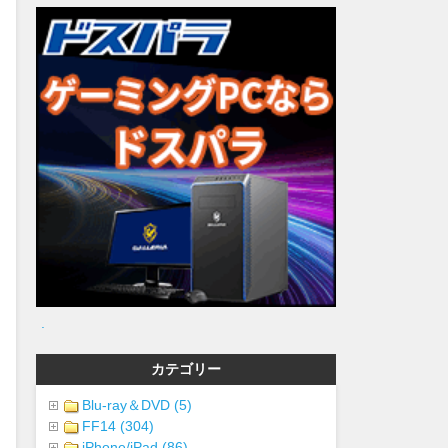
.
カテゴリー
Blu-ray＆DVD (5)
FF14 (304)
iPhone/iPad (86)