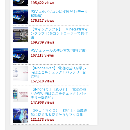
195,422 views
PSVitaをパソコンに接続だ！(データ
移動編)
176,317 views
【マインクラフト】 Minecraft(マイ
ンクラフト)をコントローラーで操作
編
169,739 views
PSVita メールの使い方(初期設定編)
167,113 views
【iPhone/iPad】 電池の減りが早い
時はここをチェック！バッテリー節
約術♪
157,510 views
【iPhone５】【iOS７】 電池の減
りが早い時はここをチェック！バッ
テリー節約術♪
147,968 views
【FF１４マクロ】 幻術士・白魔導
師に使える＆使えそうなマクロ集
121,173 views