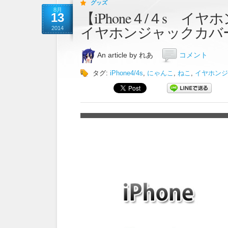
グッズ
8月
【iPhone４/４s 
13
イヤホンジャックカバ
2014
An article by れあ
コメント
タグ:
iPhone4/4s
,
にゃんこ
,
ねこ
,
イヤホンジ