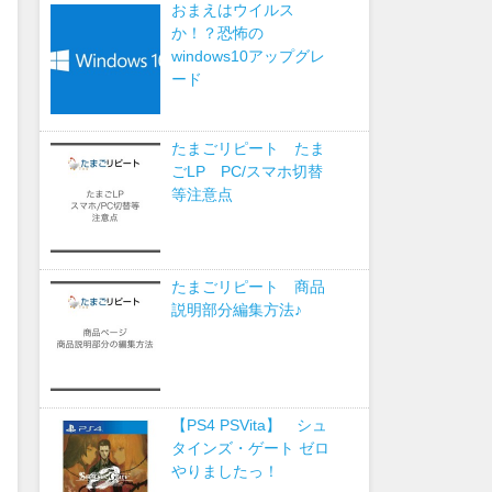
おまえはウイルス
か！？恐怖の
windows10アップグレ
ード
たまごリピート たま
ごLP PC/スマホ切替
等注意点
たまごリピート 商品
説明部分編集方法♪
【PS4 PSVita】 シュ
タインズ・ゲート ゼロ
やりましたっ！