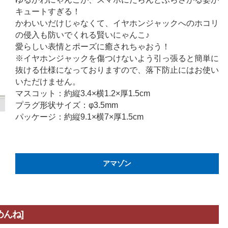
キュートすぎる！
かわいいだけじゃなくて、イヤホンジャックへのホコリ
の侵入も防いでくれる賢いにゃんこ♪
愛らしい表情とポーズに癒されちゃおう！
※イヤホンジャックを傷つけないよう引っ張ると簡単に
抜ける仕様になっておりますので、落下防止にはお使い
いただけません。
マスコット：約縦3.4×横1.2×厚1.5cm
プラグ形状サイズ：φ3.5mm
パッケージ：約縦9.1×横7×厚1.5cm
アマゾン
んね]