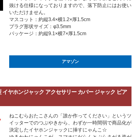
抜ける仕様になっておりますので、落下防止にはお使い
いただけません。
マスコット：約縦3.4×横1.2×厚1.5cm
プラグ形状サイズ：φ3.5mm
パッケージ：約縦9.1×横7×厚1.5cm
アマゾン
 にゃんこ型 イヤホンジャック アクセサリー カバー ジャック ピア
ねこむらおたこさんの「誰か作ってください」というツ
イッターでのつぶやきから、わずか一時間弱で商品化が
決定したイヤホンジャックに挿すにゃんこ☆
ゆるかわにゃんこが、スマホにだらんとぶらさがる姿が