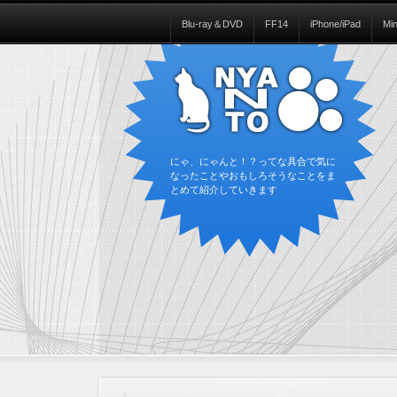
Blu-ray＆DVD
FF14
iPhone/iPad
Mi
にゃ、にゃんと！？ってな具合で気に
なったことやおもしろそうなことをま
とめて紹介していきます