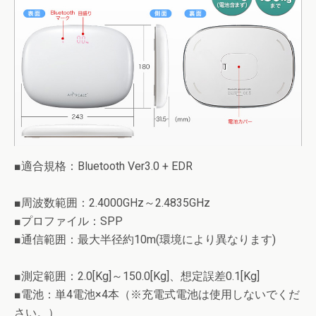
■適合規格：Bluetooth Ver3.0 + EDR
■周波数範囲：2.4000GHz～2.4835GHz
■プロファイル：SPP
■通信範囲：最大半径約10m(環境により異なります)
■測定範囲：2.0[Kg]～150.0[Kg]、想定誤差0.1[Kg]
■電池：単4電池×4本（※充電式電池は使用しないでくだ
さい。）