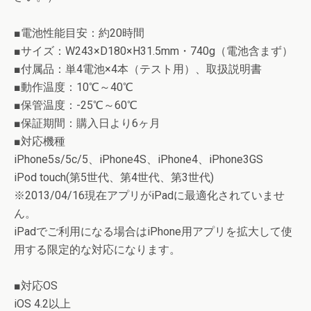
■電池性能目安：約20時間
■サイズ：W243×D180×H31.5mm・740g（電池含まず）
■付属品：単4電池×4本（テスト用）、取扱説明書
■動作温度：10℃～40℃
■保管温度：-25℃～60℃
■保証期間：購入日より6ヶ月
■対応機種
iPhone5s/5c/5、iPhone4S、iPhone4、iPhone3GS
iPod touch(第5世代、第4世代、第3世代)
※2013/04/16現在アプリがiPadに最適化されていませ
ん。
iPadでご利用になる場合はiPhone用アプリを拡大して使
用する限定的な対応になります。
■対応OS
iOS 4.2以上