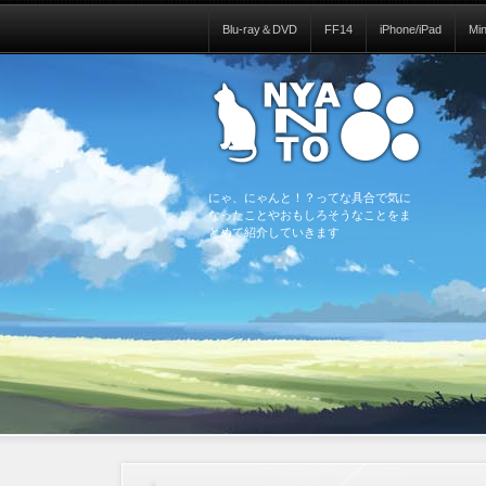
Blu-ray＆DVD
FF14
iPhone/iPad
Mi
にゃ、にゃんと！？ってな具合で気に
なったことやおもしろそうなことをま
とめて紹介していきます