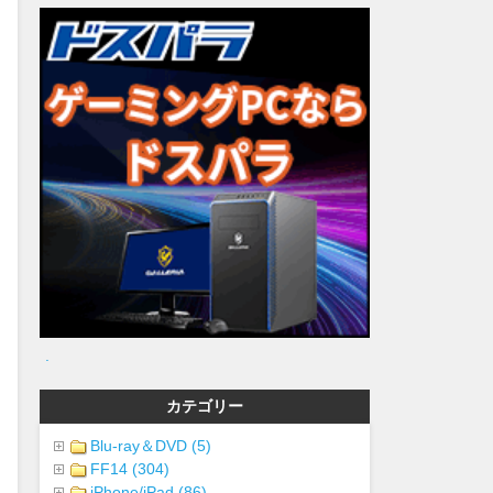
.
カテゴリー
Blu-ray＆DVD (5)
FF14 (304)
iPhone/iPad (86)