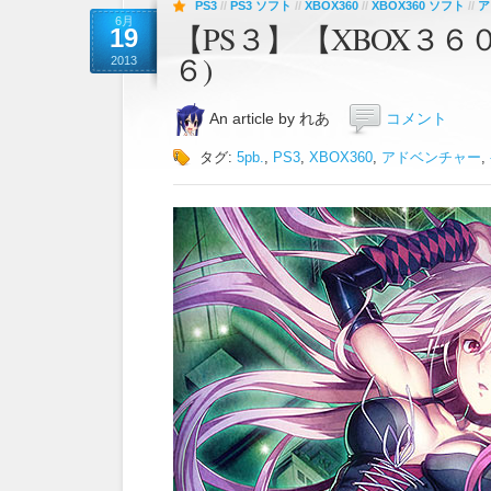
PS3
//
PS3 ソフト
//
XBOX360
//
XBOX360 ソフト
//
ア
6月
【PS３】 【XBOX３６
19
６)
2013
An article by れあ
コメント
タグ:
5pb.
,
PS3
,
XBOX360
,
アドベンチャー
,