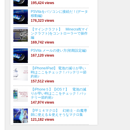
195,424 views
PSVitaをパソコンに接続だ！(データ
移動編)
176,323 views
【マインクラフト】 Minecraft(マイ
ンクラフト)をコントローラーで操作
編
169,742 views
PSVita メールの使い方(初期設定編)
167,120 views
【iPhone/iPad】 電池の減りが早い
時はここをチェック！バッテリー節
約術♪
157,512 views
【iPhone５】【iOS７】 電池の減
りが早い時はここをチェック！バッ
テリー節約術♪
147,974 views
【FF１４マクロ】 幻術士・白魔導
師に使える＆使えそうなマクロ集
121,182 views