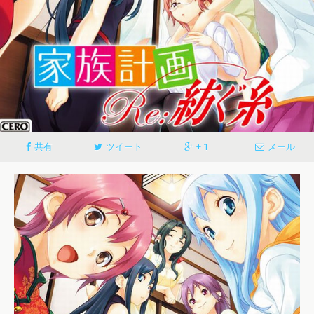
共有
ツイート
+ 1
メール