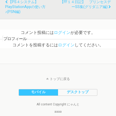
【PS４システム】
【FF１４日記】 プリンセスデ
PlayStationAppの使い方
ーSS集(グリダニア編)
♪(PSN編)
コメント投稿には
ログイン
が必要です。
プロフィール
コメントを投稿するには
ログイン
してください。
トップに戻る
モバイル
デスクトップ
All content Copyright にゃんと
aaaa