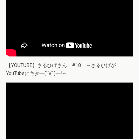
【YOUTUBE】さるひげさん #18 ～さるひげが
YouTubeにキタ━(ﾟ∀ﾟ)━!～