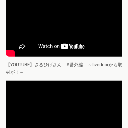
【YOUTUBE】さるひげさん #番外編 ～livedoorから取
材が！～