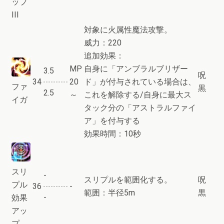
ップ
III
対象に火属性魔法攻撃。
威力：220
追加効果：
MP
自身に「アンブラルブリザー
3.5
呪
34
20
ド」が付与されている場合は、
ファ
黒
2.5
～
これを解除する/自身に最大ス
イガ
タック分の「アストラルファイ
ア」を付与する
効果時間：10秒
スリ
-
スリプルを範囲化する。
呪
プル
36
-
範囲：半径5m
黒
-
効果
アッ
プ