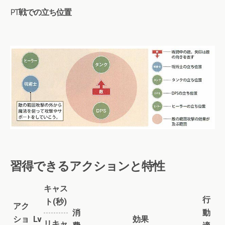
PT戦での立ち位置
習得できるアクションと特性
キャス
行
ト(秒)
アク
消
動
ショ
Lv
効果
リキャ