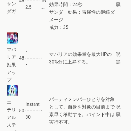
46
16
サン
効果時間：24秒
黒
2.5
～
ダガ
サンダー効果：雷属性の継続ダ
メージ
威力：35
マバ
-
マバリアの効果量を最大HPの
呪
リア
48
-
30%分に上昇する。
黒
-
効果
アッ
プ
パーティメンバーひとりを対象
エー
Instant
として、自身を対象の目前まで
呪
テリ
50
-
素早く移動する。バインド中は
黒
30
アル
実行不可。
ステ