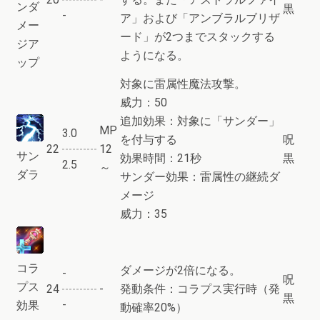
ンダ
黒
-
ア」および「アンブラルブリザ
メー
ード」が2つまでスタックする
ジア
ようになる。
ップ
対象に雷属性魔法攻撃。
威力：50
追加効果：対象に「サンダー」
MP
3.0
を付与する
呪
22
12
サン
効果時間：21秒
黒
2.5
～
ダラ
サンダー効果：雷属性の継続ダ
メージ
威力：35
コラ
ダメージが2倍になる。
-
呪
プス
24
-
発動条件：コラプス実行時（発
黒
-
効果
動確率20%）