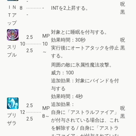
-
呪
ＩＮ
8
-
INTを2上昇する。
黒
-
Ｔア
ップ
対象とに睡眠を付与する。
MP
2.5
効果時間：30秒
呪
10
10
スリ
実行後にオートアタックを停止
黒
2.5
～
プル
する。
周囲の敵に氷属性魔法攻撃。
威力：100
追加効果：対象にバインドを付
与する
効果時間：4秒
追加効果：
2.5
MP
呪
12
自身に「アストラルファイア」
ブリ
8～
黒
2.5
が付与されている場合は、これ
ザラ
を解除する / 自身に「アストラ
ルファイア」が付与されていな