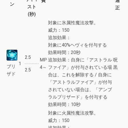
費
適
ン
スト
正
(秒)
対象に氷属性魔法攻撃。
威力：150
追加効果：
対象に40%ヘヴィを付与する
効果時間：20秒
2.5
MP
追加効果：自身に「アストラル
呪
1
ブリ
4～
ファイア」が付与されている場
黒
2.5
ザド
合は、これを解除する / 自身に
「アストラルファイア」が付与
されていない場合は、「アンブ
ラルブリザード」を付与する
効果時間：10秒
対象に火属性魔法攻撃。
威力：150
追加効果：