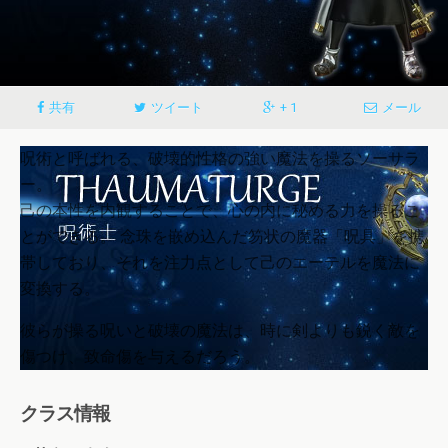
共有
ツイート
+ 1
メール
呪術と呼ばれる、破壊的性格の強い魔法を操るソーサラ
ー。
己の本性を内観することで、心の内に秘める力を操るこ
とができる。 念珠を嵌め込んだ笏状の魔器「呪具」を携
帯しており、それを注力点として己のエーテルを魔法に
変換する。
彼らが操る呪いと破壊の魔法は、時に剣よりも鋭く敵を
傷つけ、致命傷を与えるだろう。
クラス情報