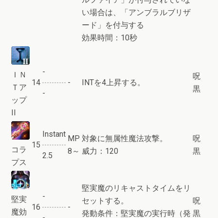
い場合は、「アンブラルブリザ
ード」を付与する
効果時間：10秒
-
ＩＮ
呪
14
-
INTを4上昇する。
Ｔア
黒
-
ップ
II
Instant
MP
対象に無属性魔法攻撃。
呪
15
コラ
8～
威力：120
黒
2.5
プス
堅実魔のリキャストタイムをリ
-
堅実
セットする。
呪
16
-
魔効
発動条件：堅実魔の実行時（発
黒
-