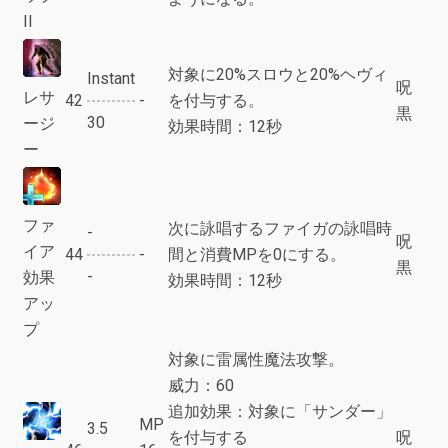
II
対象に20%スロウと20%ヘヴィ
Instant
呪
レサ
42
-
を付与する。
黒
30
ージ
効果時間：12秒
ー
ファ
次に詠唱するファイガの詠唱時
-
呪
イア
44
-
間と消費MPを0にする。
黒
-
効果
効果時間：12秒
アッ
プ
対象に雷属性魔法攻撃。
威力：60
追加効果：対象に「サンダー」
MP
3.5
を付与する
呪