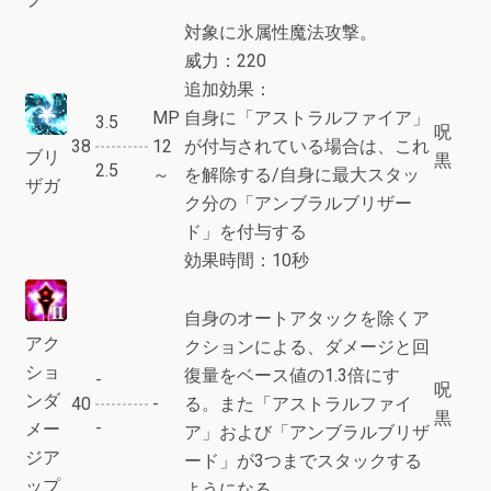
対象に氷属性魔法攻撃。
威力：220
追加効果：
MP
自身に「アストラルファイア」
3.5
呪
38
12
が付与されている場合は、これ
ブリ
黒
2.5
～
を解除する/自身に最大スタッ
ザガ
ク分の「アンブラルブリザー
ド」を付与する
効果時間：10秒
自身のオートアタックを除くア
アク
クションによる、ダメージと回
ショ
復量をベース値の1.3倍にす
-
呪
ンダ
40
-
る。また「アストラルファイ
黒
-
メー
ア」および「アンブラルブリザ
ジア
ード」が3つまでスタックする
ップ
ようになる。