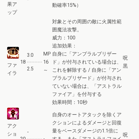
果ア
動確率15%）
ップ
対象とその周囲の敵に火属性範
囲魔法攻撃。
威力：100
追加効果：
MP
自身に「アンブラルブリザー
3.0
呪
18
16
ド」が付与されている場合は、
ファ
黒
2.5
～
これを解除する / 自身に「アン
イラ
ブラルブリザード」が付与され
ていない場合は、「アストラル
ファイア」を付与する
効果時間：10秒
自身のオートアタックを除くア
クションによるダメージと回復
アク
量をベースダメージの1.1倍に
-
ショ
呪
20
-
する。また「アストラルファイ