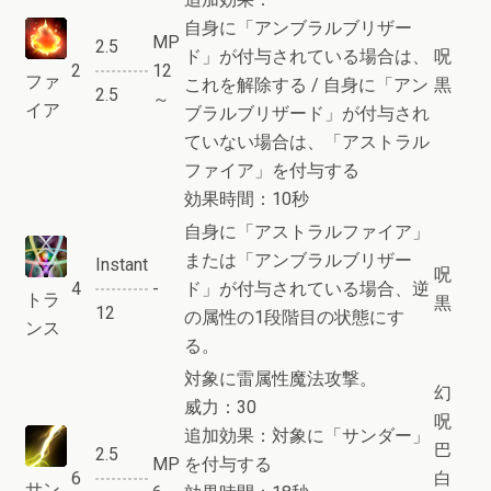
自身に「アンブラルブリザー
MP
2.5
ド」が付与されている場合は、
呪
2
12
ファ
これを解除する / 自身に「アン
黒
2.5
～
イア
ブラルブリザード」が付与され
ていない場合は、「アストラル
ファイア」を付与する
効果時間：10秒
自身に「アストラルファイア」
または「アンブラルブリザー
Instant
呪
4
-
ド」が付与されている場合、逆
トラ
黒
12
の属性の1段階目の状態にす
ンス
る。
対象に雷属性魔法攻撃。
幻
威力：30
呪
追加効果：対象に「サンダー」
巴
2.5
MP
を付与する
6
白
サン