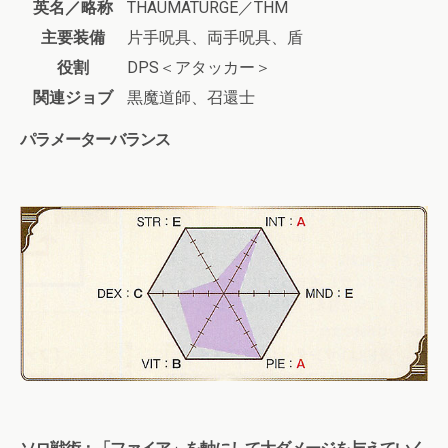
英名／略称
THAUMATURGE／THM
主要装備
片手呪具、両手呪具、盾
役割
DPS＜アタッカー＞
関連ジョブ
黒魔道師、召還士
パラメーターバランス
ソロ戦術：「ファイア」を軸にして大ダメージを与えていく