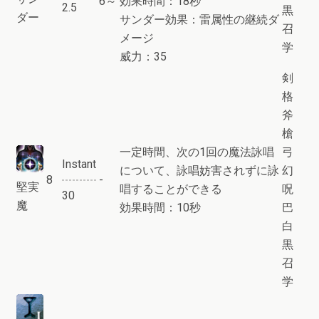
6～
効果時間：18秒
2.5
黒
ダー
サンダー効果：雷属性の継続ダ
召
メージ
学
威力：35
剣
格
斧
槍
一定時間、次の1回の魔法詠唱
弓
Instant
について、詠唱妨害されずに詠
幻
8
-
堅実
唱することができる
呪
30
魔
効果時間：10秒
巴
白
黒
召
学