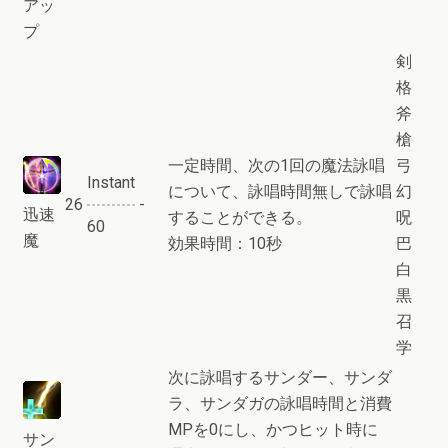
アッ
プ
剣
格
斧
槍
一定時間、次の1回の魔法詠唱
弓
Instant
について、詠唱時間無しで詠唱
幻
26
-
迅速
することができる。
呪
60
魔
効果時間：10秒
巴
白
黒
召
学
次に詠唱するサンダー、サンダ
ラ、サンダガの詠唱時間と消費
MPを0にし、かつヒット時に
サン