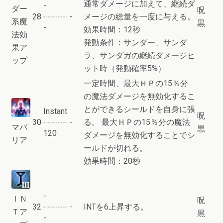
通常ダメージに加えて、継続ダ
-
ダー
呪
28
-
メージの総量を一度に与える。
系魔
黒
-
効果時間：12秒
法効
発動条件：サンダー、サンダ
果ア
ラ、サンダガの継続ダメージヒ
ップ
ット時（発動確率5%）
一定時間、最大ＨＰの15％分
の魔法ダメージを無効化するこ
とができるシールドを自身に張
Instant
呪
30
-
る。 最大ＨＰの15％分の魔法
マバ
黒
120
ダメージを無効化することでシ
リア
ールドが切れる。
効果時間：20秒
-
ＩＮ
呪
32
-
INTを6上昇する。
Ｔア
黒
-