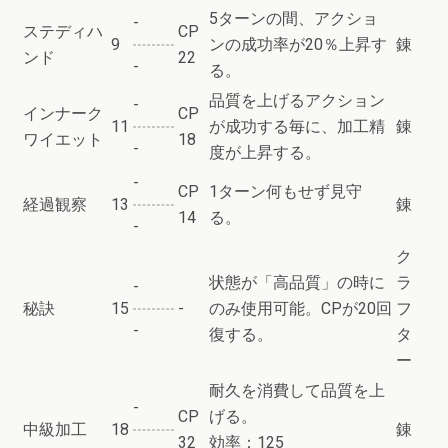
5ターンの間、アクショ
-
ステディハ
CP
9
ンの成功率が20％上昇す
錬
ンド
22
-
る。
品質を上げるアクション
-
インナーク
CP
11
が成功する毎に、加工精
錬
ワイエット
18
-
度が上昇する。
-
CP
1ターン何もせず見守
経過観察
13
錬
14
る。
-
ク
状態が「高品質」の時に
ラ
-
秘訣
15
-
のみ使用可能。CPが20回
フ
-
復する。
タ
ー
耐久を消費して品質を上
-
CP
げる。
中級加工
18
錬
32
効率：125