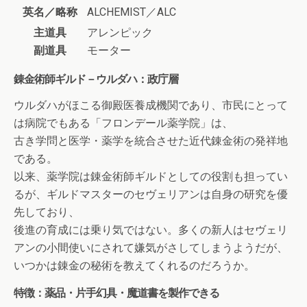
英名／略称
ALCHEMIST／ALC
主道具
アレンピック
副道具
モーター
錬金術師ギルド－ウルダハ：政庁層
ウルダハがほこる御殿医養成機関であり、市民にとって
は病院でもある「フロンデール薬学院」は、
古き学問と医学・薬学を統合させた近代錬金術の発祥地
である。
以来、薬学院は錬金術師ギルドとしての役割も担ってい
るが、ギルドマスターのセヴェリアンは自身の研究を優
先しており、
後進の育成には乗り気ではない。多くの新人はセヴェリ
アンの小間使いにされて嫌気がさしてしまうようだが、
いつかは錬金の秘術を教えてくれるのだろうか。
特徴：薬品・片手幻具・魔道書を製作できる