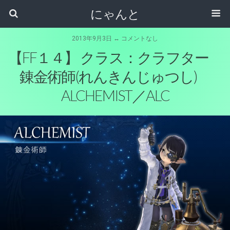
にゃんと
2013年9月3日 ↔ コメントなし
【FF１４】 クラス：クラフター
錬金術師(れんきんじゅつし)
ALCHEMIST／ALC