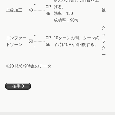
耐久を消費して品質を上
-
CP
げる。
上級加工
43
錬
48
効率：150
-
成功率：90％
ク
ラ
-
コンファー
CP
10ターンの間、ターン終
50
フ
トゾーン
66
了時にCPが8回復する。
-
タ
ー
※2013/8/9時点のデータ