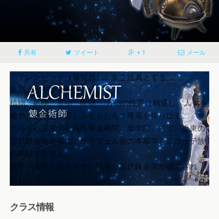
共有
ツイート
+ 1
メール
「アレンビック（蒸留器）」を主道具とする、
薬品のクラフター。
植物、鉱物、霊物、呪物……万物の性質に精通し、人々を
癒やす妙薬と、苦しみをもたらす毒薬を作り出す。
ウルダハ王家の御殿医養成機関「薬学院」にて、近東の
古式錬金術を基に、ララフェル族の本草学とミコッテ族
の神秘学を交え、
医学・薬学と統合させた結果、近代錬金術が確立され
た。
クラス情報