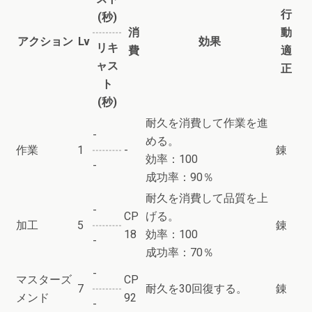
行
(秒)
消
動
アクション
Lv
効果
リキ
費
適
ャス
正
ト
(秒)
耐久を消費して作業を進
-
める。
作業
1
-
錬
効率：100
-
成功率：90％
耐久を消費して品質を上
-
CP
げる。
加工
5
錬
18
効率：100
-
成功率：70％
-
マスターズ
CP
7
耐久を30回復する。
錬
メンド
92
-