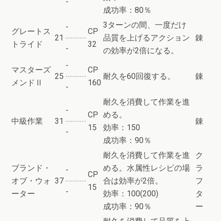
-
成功率：80％
3ターンの間、一度だけ
-
グレートス
CP
21
品質を上げるアクション
錬
トライド
32
-
の効率が2倍になる。
-
マスターズ
CP
25
耐久を60回復する。
錬
メンドⅡ
160
-
耐久を消費して作業を進
-
CP
める。
中級作業
31
錬
15
効率：150
-
成功率：90％
耐久を消費して作業を進
ク
ブランド・
める。水属性レシピの場
ラ
-
CP
オブ・ウォ
37
合は効率が2倍。
フ
15
-
ーター
効率：100(200)
タ
成功率：90％
ー